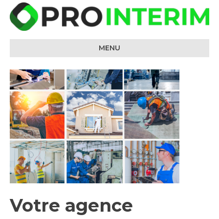
05 58 06 96 17
contact@prointerim.fr
Candidature
spontanée
Linkedin
Search
for:
MENU
Votre agence