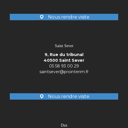
40500 Saint Sever
05 58 93 00 29
saintsever@prointerim.fr
Compte linkedin
Nous rendre visite
Dax
81 Av. Saint Vincent de Paul
40100 Dax
05 58 42 89 07
dax@prointerim.fr
Compte linkedin
Nous rendre visite